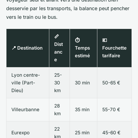
desservie par les transports, la balance peut pencher
vers le train ou le bus.
📏
⏱️
💶
Dist
📍 Destination
Temps
Fourchette
anc
estimé
tarifaire
e
Lyon centre-
25-
ville (Part-
30
30 min
50-65 €
Dieu)
km
28
Villeurbanne
35 min
55-70 €
km
22
Eurexpo
25 min
45-60 €
km